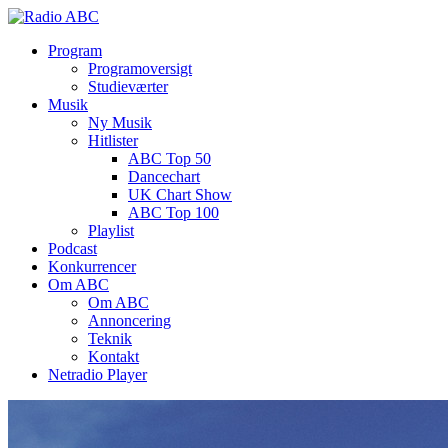
Program
Programoversigt
Studieværter
Musik
Ny Musik
Hitlister
ABC Top 50
Dancechart
UK Chart Show
ABC Top 100
Playlist
Podcast
Konkurrencer
Om ABC
Om ABC
Annoncering
Teknik
Kontakt
Netradio Player