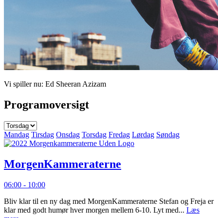
Vi spiller nu:
Ed Sheeran
Azizam
Programoversigt
Mandag
Tirsdag
Onsdag
Torsdag
Fredag
Lørdag
Søndag
MorgenKammeraterne
06:00 - 10:00
Bliv klar til en ny dag med MorgenKammeraterne Stefan og Freja er
klar med godt humør hver morgen mellem 6-10. Lyt med...
Læs