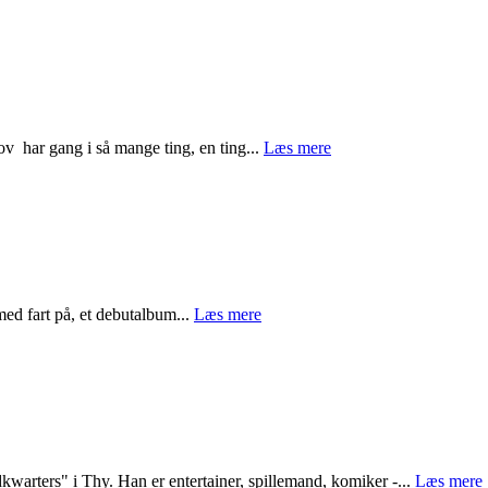
v har gang i så mange ting, en ting...
Læs mere
med fart på, et debutalbum...
Læs mere
warters" i Thy. Han er entertainer, spillemand, komiker -...
Læs mere