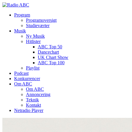
Program
Programoversigt
Studieværter
Musik
Ny Musik
Hitlister
ABC Top 50
Dancechart
UK Chart Show
ABC Top 100
Playlist
Podcast
Konkurrencer
Om ABC
Om ABC
Annoncering
Teknik
Kontakt
Netradio Player