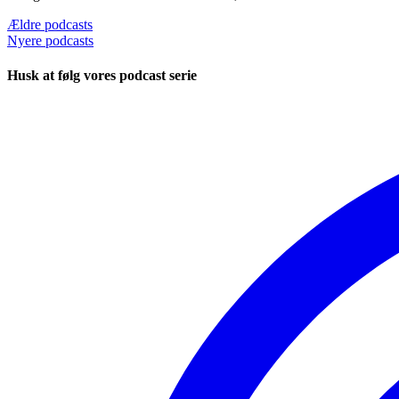
Navigation
Ældre podcasts
Nyere podcasts
til
podcasts
Husk at følg vores podcast serie