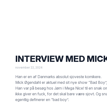
INTERVIEW MED MIC
november 22, 2024
Han er en af Danmarks absolut sjoveste komikere.
Mick Øgendahl er aktuel med sit nye show “Bad Boy”, d
Han var på besøg hos Jørn i Mega Nice! til en snak 
ikke giver en fuck, for det skal bare være sjovt. Og 
egentlig definerer en “bad boy”.