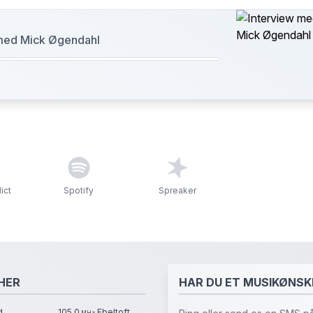
 med Mick Øgendahl
ict
Spotify
Spreaker
HER
HAR DU ET MUSIKØNSK
d
105.0
Ebeltoft