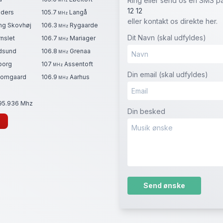
Ring eller send os en SMS p
MHz
12 12
ders
105.7
Langå
MHz
eller kontakt os direkte her.
ng Skovhøj
106.3
Rygaarde
MHz
Dit Navn (skal udfyldes)
nslet
106.7
Mariager
MHz
dsund
106.8
Grenaa
MHz
borg
107
Assentoft
MHz
Din email (skal udfyldes)
omgaard
106.9
Aarhus
MHz
195.936 Mhz
Din besked
Please leave this field empty.