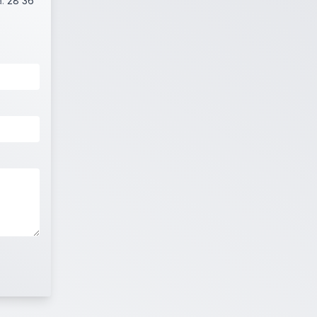
å:
28 36