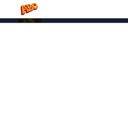
Vi spiller nu:
Mille
Hader ik mig selv sammen med dig