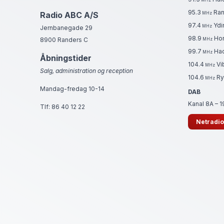
MHz
95.3
Ran
Radio ABC A/S
MHz
97.4
Ydi
MHz
Jernbanegade 29
98.9
Hor
8900 Randers C
MHz
99.7
Ha
MHz
Åbningstider
104.4
Vi
MHz
Salg, administration og reception
104.6
Ry
MHz
Mandag-fredag 10-14
DAB
Kanal 8A – 
Tlf:
86 40 12 22
Netradio