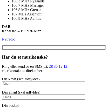
106.3
MHz
Rygaarde
106.7
MHz
Mariager
106.8
MHz
Grenaa
107
MHz
Assentoft
106.9
MHz
Aarhus
DAB
Kanal 8A – 195.936 Mhz
Netradio
Har du et musikønske?
Ring eller send os en SMS på:
28 36 12 12
eller kontakt os direkte her.
Dit Navn (skal udfyldes)
Din email (skal udfyldes)
Din besked