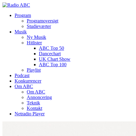
Program
Programoversigt
Studieværter
Musik
Ny Musik
Hitlister
ABC Top 50
Dancechart
UK Chart Show
ABC Top 100
Playlist
Podcast
Konkurrencer
Om ABC
Om ABC
Annoncering
Teknik
Kontakt
Netradio Player