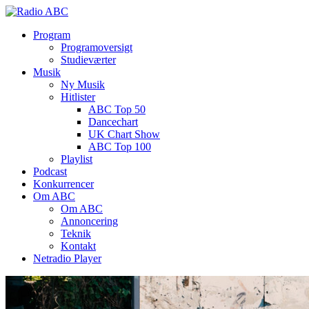
Program
Programoversigt
Studieværter
Musik
Ny Musik
Hitlister
ABC Top 50
Dancechart
UK Chart Show
ABC Top 100
Playlist
Podcast
Konkurrencer
Om ABC
Om ABC
Annoncering
Teknik
Kontakt
Netradio Player