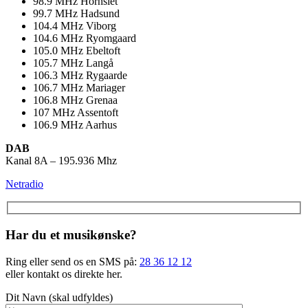
98.9
MHz
Hornslet
99.7
MHz
Hadsund
104.4
MHz
Viborg
104.6
MHz
Ryomgaard
105.0
MHz
Ebeltoft
105.7
MHz
Langå
106.3
MHz
Rygaarde
106.7
MHz
Mariager
106.8
MHz
Grenaa
107
MHz
Assentoft
106.9
MHz
Aarhus
DAB
Kanal 8A – 195.936 Mhz
Netradio
Har du et musikønske?
Ring eller send os en SMS på:
28 36 12 12
eller kontakt os direkte her.
Dit Navn (skal udfyldes)