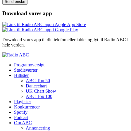
Please leave this field empty.
Download vores app
Download vores app til din telefon eller tablet og lyt til Radio ABC i
hele verden.
Programoversigt
Studieværter
Hitlister
ABC Top 50
Dancechart
UK Chart Show
ABC Top 100
Playlister
Konkurrencer
Spotify
Podcast
Om ABC
Annoncering