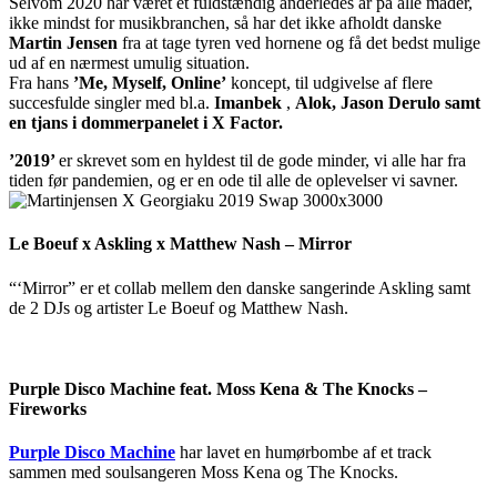
Selvom 2020 har været et fuldstændig anderledes år på alle måder,
ikke mindst for musikbranchen, så har det ikke afholdt danske
Martin Jensen
fra at tage tyren ved hornene og få det bedst mulige
ud af en nærmest umulig situation.
Fra hans
’Me, Myself, Online’
koncept, til udgivelse af flere
succesfulde singler med bl.a.
Imanbek
,
Alok,
Jason Derulo samt
en tjans i
dommerpanelet i X Factor.
’2019’
er skrevet som en hyldest til de gode minder, vi alle har fra
tiden før pandemien, og er en ode til alle de oplevelser vi savner.
Le Boeuf x Askling x Matthew Nash – Mirror
“‘Mirror” er et collab mellem den danske sangerinde Askling samt
de 2 DJs og artister Le Boeuf og Matthew Nash.
Purple Disco Machine feat. Moss Kena & The Knocks –
Fireworks
Purple Disco Machine
har lavet en humørbombe af et track
sammen med soulsangeren Moss Kena og The Knocks.