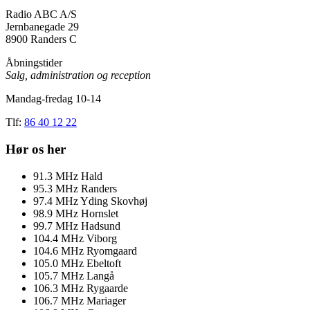
Radio ABC A/S
Jernbanegade 29
8900 Randers C
Åbningstider
Salg, administration og reception
Mandag-fredag 10-14
Tlf:
86 40 12 22
Hør os her
91.3
MHz
Hald
95.3
MHz
Randers
97.4
MHz
Yding Skovhøj
98.9
MHz
Hornslet
99.7
MHz
Hadsund
104.4
MHz
Viborg
104.6
MHz
Ryomgaard
105.0
MHz
Ebeltoft
105.7
MHz
Langå
106.3
MHz
Rygaarde
106.7
MHz
Mariager