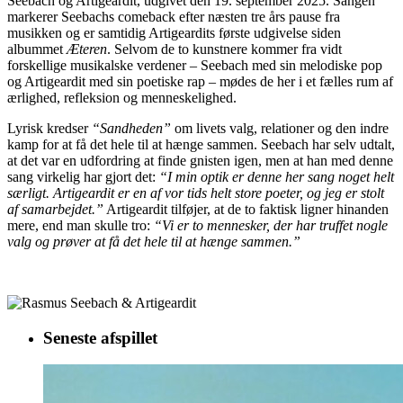
Seebach og Artigeardit, udgivet den 19. september 2025. Sangen
markerer Seebachs comeback efter næsten tre års pause fra
musikken og er samtidig Artigeardits første udgivelse siden
albummet
Æteren
. Selvom de to kunstnere kommer fra vidt
forskellige musikalske verdener – Seebach med sin melodiske pop
og Artigeardit med sin poetiske rap – mødes de her i et fælles rum af
ærlighed, refleksion og menneskelighed.
Lyrisk kredser
“Sandheden”
om livets valg, relationer og den indre
kamp for at få det hele til at hænge sammen. Seebach har selv udtalt,
at det var en udfordring at finde gnisten igen, men at han med denne
sang virkelig har gjort det:
“I min optik er denne her sang noget helt
særligt. Artigeardit er en af vor tids helt store poeter, og jeg er stolt
af samarbejdet.”
Artigeardit tilføjer, at de to faktisk ligner hinanden
mere, end man skulle tro:
“Vi er to mennesker, der har truffet nogle
valg og prøver at få det hele til at hænge sammen.”
Seneste afspillet