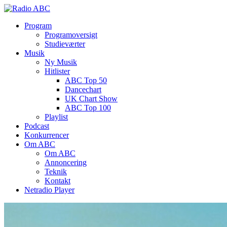
Program
Programoversigt
Studieværter
Musik
Ny Musik
Hitlister
ABC Top 50
Dancechart
UK Chart Show
ABC Top 100
Playlist
Podcast
Konkurrencer
Om ABC
Om ABC
Annoncering
Teknik
Kontakt
Netradio Player