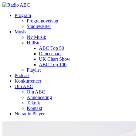
Program
Programoversigt
Studieværter
Musik
Ny Musik
Hitlister
ABC Top 50
Dancechart
UK Chart Show
ABC Top 100
Playlist
Podcast
Konkurrencer
Om ABC
Om ABC
Annoncering
Teknik
Kontakt
Netradio Player