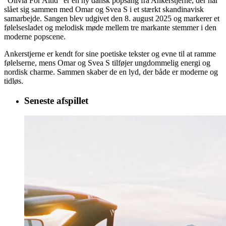
“Olivia For Altid” er en ny dansk popsang fra Ankerstjerne, der har
slået sig sammen med Omar og Svea S i et stærkt skandinavisk
samarbejde. Sangen blev udgivet den 8. august 2025 og markerer et
følelsesladet og melodisk møde mellem tre markante stemmer i den
moderne popscene.
Ankerstjerne er kendt for sine poetiske tekster og evne til at ramme
følelserne, mens Omar og Svea S tilføjer ungdommelig energi og
nordisk charme. Sammen skaber de en lyd, der både er moderne og
tidløs.
Seneste afspillet