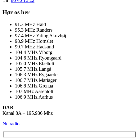
Tlf:
86 40 12 22
Hør os her
91.3
MHz
Hald
95.3
MHz
Randers
97.4
MHz
Yding Skovhøj
98.9
MHz
Hornslet
99.7
MHz
Hadsund
104.4
MHz
Viborg
104.6
MHz
Ryomgaard
105.0
MHz
Ebeltoft
105.7
MHz
Langå
106.3
MHz
Rygaarde
106.7
MHz
Mariager
106.8
MHz
Grenaa
107
MHz
Assentoft
106.9
MHz
Aarhus
DAB
Kanal 8A – 195.936 Mhz
Netradio