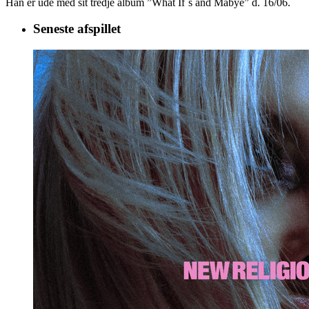
Han er ude med sit tredje album ”What If´s and Mabye” d. 16/06.
Seneste afspillet