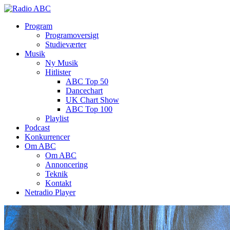
Program
Programoversigt
Studieværter
Musik
Ny Musik
Hitlister
ABC Top 50
Dancechart
UK Chart Show
ABC Top 100
Playlist
Podcast
Konkurrencer
Om ABC
Om ABC
Annoncering
Teknik
Kontakt
Netradio Player