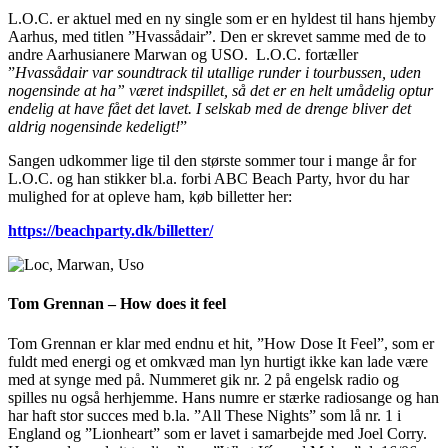
L.O.C. er aktuel med en ny single som er en hyldest til hans hjemby
Aarhus, med titlen ”Hvassådair”. Den er skrevet samme med de to
andre Aarhusianere Marwan og USO. L.O.C. fortæller
”
Hvassådair var soundtrack til utallige runder i tourbussen, uden
nogensinde at ha” været indspillet, så det er en helt umådelig optur
endelig at have fået det lavet. I selskab med de drenge bliver det
aldrig nogensinde kedeligt!
”
Sangen udkommer lige til den største sommer tour i mange år for
L.O.C. og han stikker bl.a. forbi ABC Beach Party, hvor du har
mulighed for at opleve ham, køb billetter her:
https://beachparty.dk/billetter/
Tom Grennan – How does it feel
Tom Grennan er klar med endnu et hit, ”How Dose It Feel”, som er
fuldt med energi og et omkvæd man lyn hurtigt ikke kan lade være
med at synge med på. Nummeret gik nr. 2 på engelsk radio og
spilles nu også herhjemme. Hans numre er stærke radiosange og han
har haft stor succes med b.la. ”All These Nights” som lå nr. 1 i
England og ”Lionheart” som er lavet i samarbejde med Joel Corry.