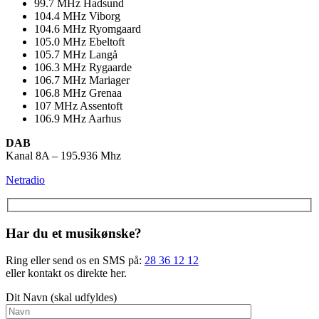
99.7
MHz
Hadsund
104.4
MHz
Viborg
104.6
MHz
Ryomgaard
105.0
MHz
Ebeltoft
105.7
MHz
Langå
106.3
MHz
Rygaarde
106.7
MHz
Mariager
106.8
MHz
Grenaa
107
MHz
Assentoft
106.9
MHz
Aarhus
DAB
Kanal 8A – 195.936 Mhz
Netradio
Har du et musikønske?
Ring eller send os en SMS på:
28 36 12 12
eller kontakt os direkte her.
Dit Navn (skal udfyldes)