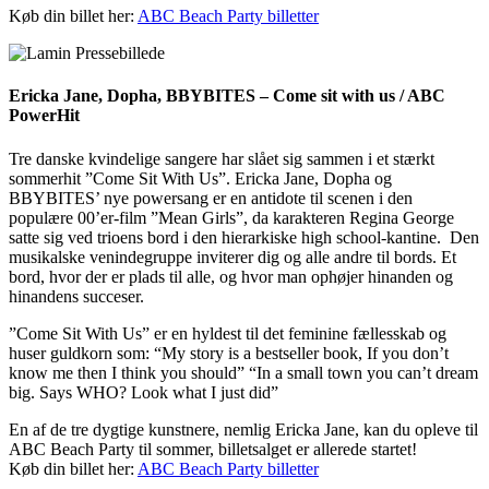
Køb din billet her:
ABC Beach Party billetter
Ericka Jane, Dopha, BBYBITES – Come sit with us / ABC
PowerHit
Tre danske kvindelige sangere har slået sig sammen i et stærkt
sommerhit ”Come Sit With Us”. Ericka Jane, Dopha og
BBYBITES’ nye powersang er en antidote til scenen i den
populære 00’er-film ”Mean Girls”, da karakteren Regina George
satte sig ved trioens bord i den hierarkiske high school-kantine. Den
musikalske venindegruppe inviterer dig og alle andre til bords. Et
bord, hvor der er plads til alle, og hvor man ophøjer hinanden og
hinandens succeser.
”Come Sit With Us” er en hyldest til det feminine fællesskab og
huser guldkorn som: “My story is a bestseller book, If you don’t
know me then I think you should” “In a small town you can’t dream
big. Says WHO? Look what I just did”
En af de tre dygtige kunstnere, nemlig Ericka Jane, kan du opleve til
ABC Beach Party til sommer, billetsalget er allerede startet!
Køb din billet her:
ABC Beach Party billetter