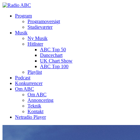
Program
Programoversigt
Studieværter
Musik
Ny Musik
Hitlister
ABC Top 50
Dancechart
UK Chart Show
ABC Top 100
Playlist
Podcast
Konkurrencer
Om ABC
Om ABC
Annoncering
Teknik
Kontakt
Netradio Player