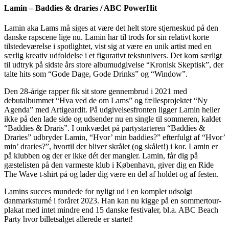
Lamin – Baddies & draries / ABC PowerHit
Lamin aka Lams må siges at være det helt store stjerneskud på den
danske rapscene lige nu. Lamin har til trods for sin relativt korte
tilstedeværelse i spotlightet, vist sig at være en unik artist med en
særlig kreativ udfoldelse i et figurativt tekstunivers. Det kom særligt
til udtryk på sidste års store albumudgivelse “Kronisk Skeptisk”, der
talte hits som “Gode Dage, Gode Drinks” og “Window”.
Den 28-årige rapper fik sit store gennembrud i 2021 med
debutalbummet “Hva ved de om Lams” og fællesprojektet “Ny
Agenda” med Artigeardit. På udgivelsesfronten ligger Lamin heller
ikke på den lade side og udsender nu en single til sommeren, kaldet
“Baddies & Draris”. I omkvædet på partystarteren “Baddies &
Draries” udbryder Lamin, “Hvor’ min baddies?” efterfulgt af “Hvor’
min’ draries?”, hvortil der bliver skrålet (og skålet!) i kor. Lamin er
på klubben og der er ikke dét der mangler. Lamin, får dig på
gæstelisten på den varmeste klub i København, giver dig en Ride
The Wave t-shirt på og lader dig være en del af holdet og af festen.
Lamins succes mundede for nyligt ud i en komplet udsolgt
danmarksturné i foråret 2023. Han kan nu kigge på en sommertour-
plakat med intet mindre end 15 danske festivaler, bl.a. ABC Beach
Party hvor billetsalget allerede er startet!