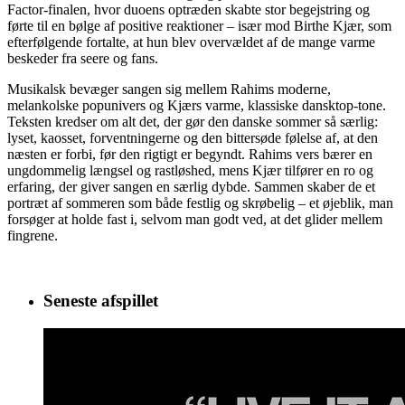
Factor‑finalen, hvor duoens optræden skabte stor begejstring og
førte til en bølge af positive reaktioner – især mod Birthe Kjær, som
efterfølgende fortalte, at hun blev overvældet af de mange varme
beskeder fra seere og fans.
Musikalsk bevæger sangen sig mellem Rahims moderne,
melankolske popunivers og Kjærs varme, klassiske dansktop‑tone.
Teksten kredser om alt det, der gør den danske sommer så særlig:
lyset, kaosset, forventningerne og den bittersøde følelse af, at den
næsten er forbi, før den rigtigt er begyndt. Rahims vers bærer en
ungdommelig længsel og rastløshed, mens Kjær tilfører en ro og
erfaring, der giver sangen en særlig dybde. Sammen skaber de et
portræt af sommeren som både festlig og skrøbelig – et øjeblik, man
forsøger at holde fast i, selvom man godt ved, at det glider mellem
fingrene.
Seneste afspillet