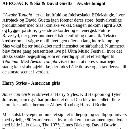
AFROJACK & Sia & David Guetta – Awake tonight
“Awake Tonight”
er en kraftfuld og følelsesladet EDM‑single, hvor
Afrojack og David Guetta igen forener deres store, festivalvenlige
produktioner med Sias ikoniske vokal. Sangen udkom i april 2026
og bygger på store, lysende akkorder og en energisk Future
Rave‑lyd, der giver nummeret både eufori og dramatik. Teksten
kredser om at vågne op til livet igen efter en lang indre kamp, og
Sias vokal bærer budskabet med intensitet og sårbarhed. Nummeret
blev første gang præsenteret live på Ultra Music Festival, hvor det
straks skabte begejstring som en værdig spirituel efterfølger til
Titanium
. Med
Awake Tonight
viser trioen, at deres samarbejde
stadig kan skabe øjeblikke, der føles både tidløse og skræddersyet til
de største scener i verden.
Harry Styles – American girls
American Girls
er skrevet af Harry Styles, Kid Harpoon og Tyler
Johnson, som også har produceret den. Den blev indspillet i flere
ikoniske studier, herunder Abbey Road og Hansa i Berlin.
Musikalsk bevæger nummeret sig i et indiepop‑ og synthpop‑univers
med tydelige 80’er‑referencer, hvor kritikere har sammenlignet lyden
med både Italo disco, The 1975, James Blake og David Bowie .