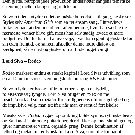
Den glatte, retroprægede produktion understøtter sangens tematiske
spænding mellem længsel og refleksion.
Selvom titlen antyder en let og måske humoristisk tilgang, beskriver
Styles selv
American Girls
som en ret ensom sang. I interviews
fortæller han, at den udspringer af en periode, hvor han så sine tre
nærmeste venner blive gift, mens han selv stadig levede et mere
rodløst liv. Det fik ham til at overveje, hvad han egentlig ønskede for
sin egen fremtid, og sangen afspejler denne indre dialog om
kærlighed, sårbarhed og ønsket om at finde noget varigt .
Lord Siva – Rodeo
Rodeo
markerer endnu et stærkt kapitel i Lord Sivas udvikling som
en af Danmarks mest stemningsfulde pop‑ og R&B‑stemmer.
Selvom lyden er lys og luftig, rummer sangen en tydelig
følelsesmæssig tyngde. Lord Siva bruger en “Sex on the
beach”‑cocktail som metafor for kærlighedens uforudsigelighed og
de impulsive valg, man træffer, når man er ramt af forelskelse.
Musikalsk er
Rodeo
bygget op omkring bløde synths, rytmiske beats
og Santana‑inspirerede guitartoner, der dukker op mod slutningen og
giver nummeret et varmt, organisk præg. Denne kombination af
lethed og melankoli er typisk for Lord Siva, som ofte formår at