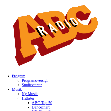
Program
Programoversigt
Studieværter
Musik
Ny Musik
Hitlister
ABC Top 50
Dancechart