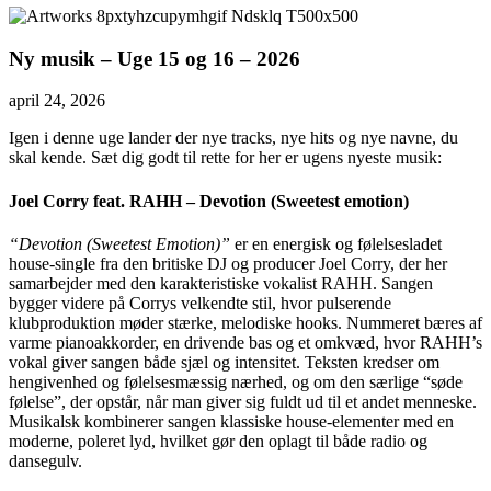
Ny musik – Uge 15 og 16 – 2026
april 24, 2026
Igen i denne uge lander der nye tracks, nye hits og nye navne, du
skal kende. Sæt dig godt til rette for her er ugens nyeste musik:
Joel Corry feat. RAHH – Devotion (Sweetest emotion)
“Devotion (Sweetest Emotion)”
er en energisk og følelsesladet
house‑single fra den britiske DJ og producer Joel Corry, der her
samarbejder med den karakteristiske vokalist RAHH. Sangen
bygger videre på Corrys velkendte stil, hvor pulserende
klubproduktion møder stærke, melodiske hooks. Nummeret bæres af
varme pianoakkorder, en drivende bas og et omkvæd, hvor RAHH’s
vokal giver sangen både sjæl og intensitet. Teksten kredser om
hengivenhed og følelsesmæssig nærhed, og om den særlige “søde
følelse”, der opstår, når man giver sig fuldt ud til et andet menneske.
Musikalsk kombinerer sangen klassiske house‑elementer med en
moderne, poleret lyd, hvilket gør den oplagt til både radio og
dansegulv.