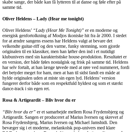
skabe sange, der både kan få lytteren til at danse og føle efter på
samme tid.
Oliver Heldens – Lady (Hear me tonight)
Oliver Heldens’
“Lady (Hear Me Tonight)”
er en moderne og
energisk genfortolkning af Modjos ikoniske hit fra år 2000. I stedet
for at ændre sangens essens har Heldens valgt at bevare det
velkendte guitar‑riff og den varme, funky stemning, som gjorde
originalen til en klassiker, men han løfter den ind i et nutidigt
klubunivers med sin karakteristiske house‑produktion. Resultatet er
en version, der både føles nostalgisk og frisk på samme tid. Heldens
har selv fortalt, at han længe tøvede med at røre ved nummeret, fordi
det betyder meget for ham, men at han til sidst fandt en måde at
hylde originalen uden at miste sin egen lyd. Heldens’ version
fungerer derfor både som en respektfuld hyldest og som et stærkt
dance‑track i sin egen ret.
Rosa & Artigeardit – Bliv hvor du er
“Bliv hvor du er”
er et samarbejde mellem Rosa Frydensbjerg og
Artigeardit. Sangen er produceret af Marius Iversen og skrevet af
Rosa Frydensbjerg, Marius Iversen og Michael Jamshidi. Den
bevæger sig i et moderne, melankolsk pop‑univers med klare