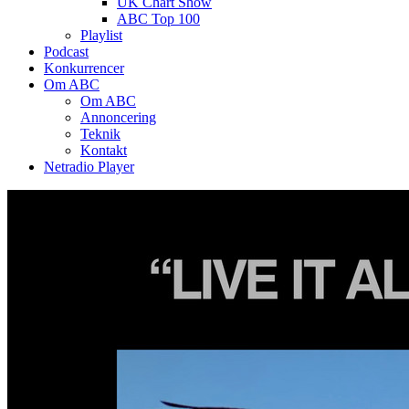
UK Chart Show
ABC Top 100
Playlist
Podcast
Konkurrencer
Om ABC
Om ABC
Annoncering
Teknik
Kontakt
Netradio Player