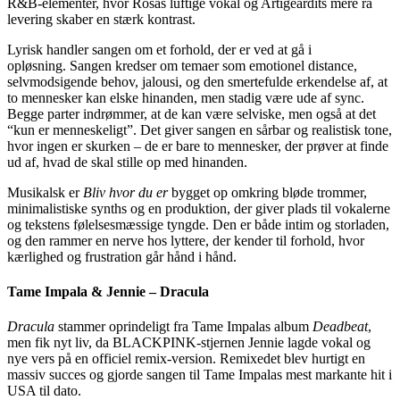
R&B‑elementer, hvor Rosas luftige vokal og Artigeardits mere rå
levering skaber en stærk kontrast.
Lyrisk handler sangen om et forhold, der er ved at gå i
opløsning. Sangen kredser om temaer som emotionel distance,
selvmodsigende behov, jalousi, og den smertefulde erkendelse af, at
to mennesker kan elske hinanden, men stadig være ude af sync.
Begge parter indrømmer, at de kan være selviske, men også at det
“kun er menneskeligt”. Det giver sangen en sårbar og realistisk tone,
hvor ingen er skurken – de er bare to mennesker, der prøver at finde
ud af, hvad de skal stille op med hinanden.
Musikalsk er
Bliv hvor du er
bygget op omkring bløde trommer,
minimalistiske synths og en produktion, der giver plads til vokalerne
og tekstens følelsesmæssige tyngde. Den er både intim og storladen,
og den rammer en nerve hos lyttere, der kender til forhold, hvor
kærlighed og frustration går hånd i hånd.
Tame Impala & Jennie – Dracula
Dracula
stammer oprindeligt fra Tame Impalas album
Deadbeat
,
men fik nyt liv, da BLACKPINK‑stjernen Jennie lagde vokal og
nye vers på en officiel remix‑version. Remixedet blev hurtigt en
massiv succes og gjorde sangen til Tame Impalas mest markante hit i
USA til dato.