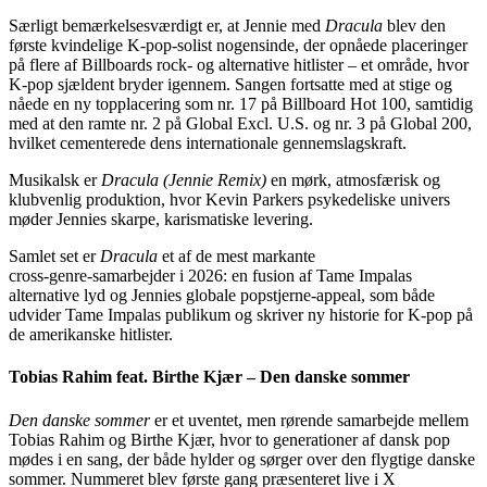
Særligt bemærkelsesværdigt er, at Jennie med
Dracula
blev den
første kvindelige K‑pop‑solist nogensinde, der opnåede placeringer
på flere af Billboards rock‑ og alternative hitlister – et område, hvor
K‑pop sjældent bryder igennem. Sangen fortsatte med at stige og
nåede en ny topplacering som nr. 17 på Billboard Hot 100, samtidig
med at den ramte nr. 2 på Global Excl. U.S. og nr. 3 på Global 200,
hvilket cementerede dens internationale gennemslagskraft.
Musikalsk er
Dracula (Jennie Remix)
en mørk, atmosfærisk og
klubvenlig produktion, hvor Kevin Parkers psykedeliske univers
møder Jennies skarpe, karismatiske levering.
Samlet set er
Dracula
et af de mest markante
cross‑genre‑samarbejder i 2026: en fusion af Tame Impalas
alternative lyd og Jennies globale popstjerne‑appeal, som både
udvider Tame Impalas publikum og skriver ny historie for K‑pop på
de amerikanske hitlister.
Tobias Rahim feat. Birthe Kjær – Den danske sommer
Den danske sommer
er et uventet, men rørende samarbejde mellem
Tobias Rahim og Birthe Kjær, hvor to generationer af dansk pop
mødes i en sang, der både hylder og sørger over den flygtige danske
sommer. Nummeret blev første gang præsenteret live i X