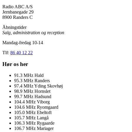
Radio ABC A/S
Jernbanegade 29
8900 Randers C
Åbningstider
Salg, administration og reception
Mandag-fredag 10-14
Tlf:
86 40 12 22
Hør os her
91.3
MHz
Hald
95.3
MHz
Randers
97.4
MHz
Yding Skovhøj
98.9
MHz
Hornslet
99.7
MHz
Hadsund
104.4
MHz
Viborg
104.6
MHz
Ryomgaard
105.0
MHz
Ebeltoft
105.7
MHz
Langå
106.3
MHz
Rygaarde
106.7
MHz
Mariager