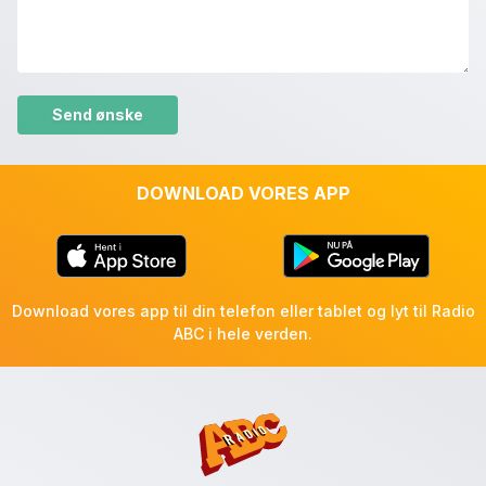
Please leave this field empty.
DOWNLOAD VORES APP
Download vores app til din telefon eller tablet og lyt til Radio
ABC i hele verden.