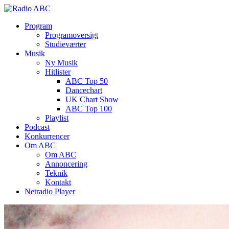
Program
Programoversigt
Studieværter
Musik
Ny Musik
Hitlister
ABC Top 50
Dancechart
UK Chart Show
ABC Top 100
Playlist
Podcast
Konkurrencer
Om ABC
Om ABC
Annoncering
Teknik
Kontakt
Netradio Player