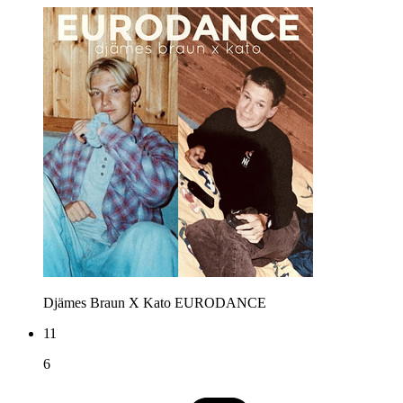
Djämes Braun X Kato
EURODANCE
11
6