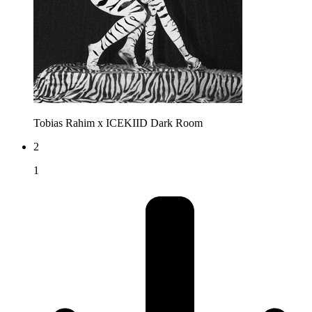
Tobias Rahim x ICEKIID
Dark Room
2
1