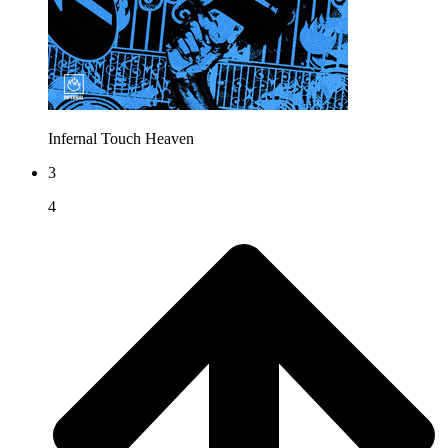
Infernal
Touch Heaven
3
4