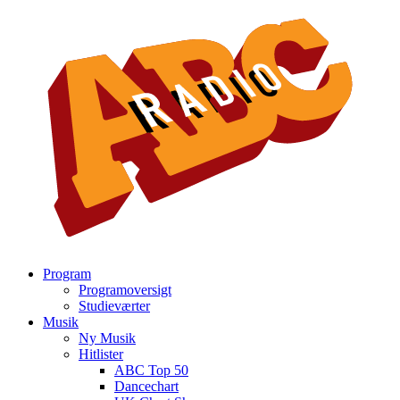
Program
Programoversigt
Studieværter
Musik
Ny Musik
Hitlister
ABC Top 50
Dancechart