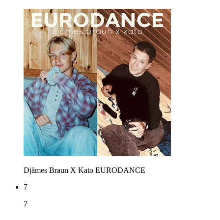
Djämes Braun X Kato
EURODANCE
7
7