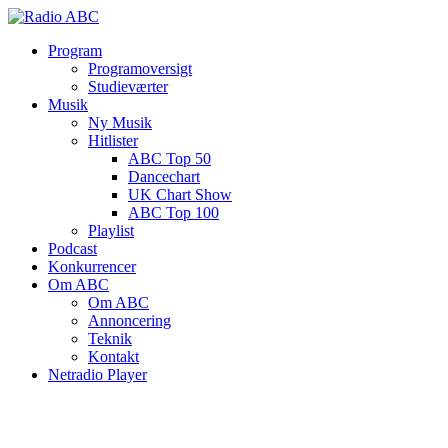
Program
Programoversigt
Studieværter
Musik
Ny Musik
Hitlister
ABC Top 50
Dancechart
UK Chart Show
ABC Top 100
Playlist
Podcast
Konkurrencer
Om ABC
Om ABC
Annoncering
Teknik
Kontakt
Netradio Player