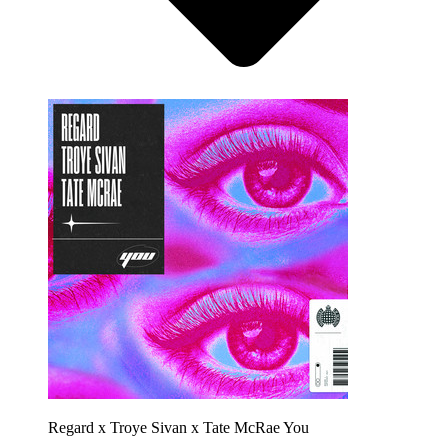
Regard x Troye Sivan x Tate McRae
You