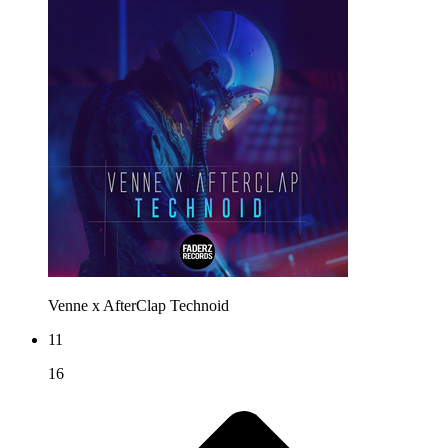
Venne x AfterClap
Technoid
11
16