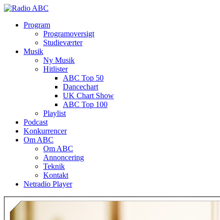
Program
Programoversigt
Studieværter
Musik
Ny Musik
Hitlister
ABC Top 50
Dancechart
UK Chart Show
ABC Top 100
Playlist
Podcast
Konkurrencer
Om ABC
Om ABC
Annoncering
Teknik
Kontakt
Netradio Player