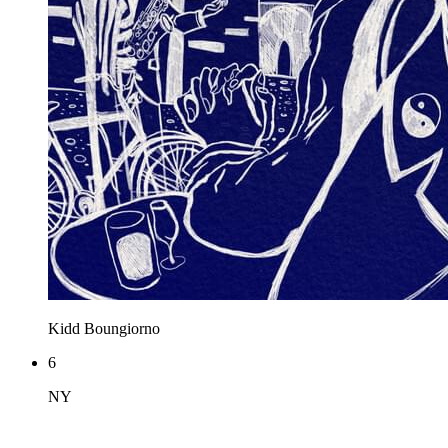
Kidd
Boungiorno
6
NY