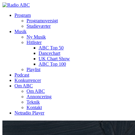
Program
Programoversigt
Studieværter
Musik
Ny Musik
Hitlister
ABC Top 50
Dancechart
UK Chart Show
ABC Top 100
Playlist
Podcast
Konkurrencer
Om ABC
Om ABC
Annoncering
Teknik
Kontakt
Netradio Player