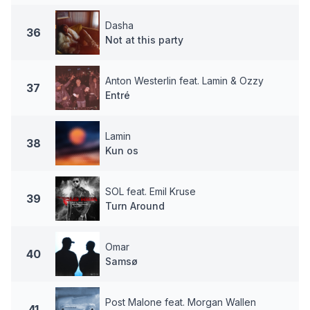
Dasha
36
Not at this party
Anton Westerlin feat. Lamin & Ozzy
37
Entré
Lamin
38
Kun os
SOL feat. Emil Kruse
39
Turn Around
Omar
40
Samsø
Post Malone feat. Morgan Wallen
41