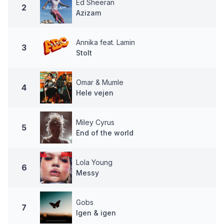
Ed Sheeran
2
Azizam
Annika feat. Lamin
3
Stolt
Omar & Mumle
4
Hele vejen
Miley Cyrus
5
End of the world
Lola Young
6
Messy
Gobs
7
Igen & igen