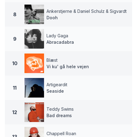
Ankerstjerne & Daniel Schulz & Sigvardt
8
Dooh
Lady Gaga
9
Abracadabra
Blæst
10
Vi ku' gå hele vejen
Artigeardit
11
Seaside
Teddy Swims
12
Bad dreams
Chappell Roan
13