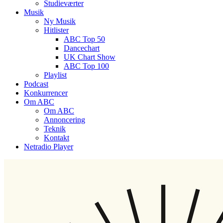
Studieværter
Musik
Ny Musik
Hitlister
ABC Top 50
Dancechart
UK Chart Show
ABC Top 100
Playlist
Podcast
Konkurrencer
Om ABC
Om ABC
Annoncering
Teknik
Kontakt
Netradio Player