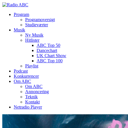
Program
Programoversigt
Studieværter
Musik
Ny Musik
Hitlister
ABC Top 50
Dancechart
UK Chart Show
ABC Top 100
Playlist
Podcast
Konkurrencer
Om ABC
Om ABC
Annoncering
Teknik
Kontakt
Netradio Player